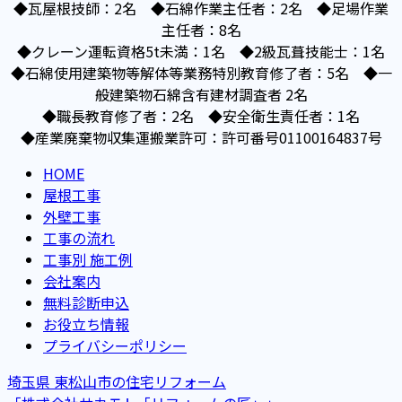
◆瓦屋根技師：2名 ◆石綿作業主任者：2名 ◆足場作業
主任者：8名
◆クレーン運転資格5t未満：1名 ◆2級瓦葺技能士：1名
◆石綿使用建築物等解体等業務特別教育修了者：5名 ◆一
般建築物石綿含有建材調査者 2名
◆職長教育修了者：2名 ◆安全衛生責任者：1名
◆産業廃棄物収集運搬業許可：許可番号01100164837号
HOME
屋根工事
外壁工事
工事の流れ
工事別 施工例
会社案内
無料診断申込
お役立ち情報
プライバシーポリシー
埼玉県 東松山市の住宅リフォーム