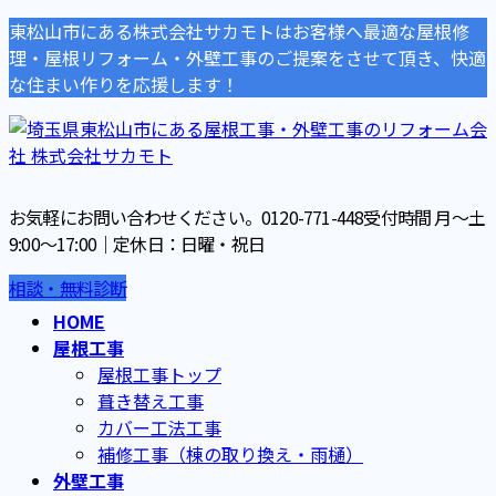
東松山市にある株式会社サカモトはお客様へ最適な屋根修
理・屋根リフォーム・外壁工事のご提案をさせて頂き、快適
な住まい作りを応援します！
お気軽にお問い合わせください。
0120-771-448
受付時間 月～土
9:00～17:00｜定休日：日曜・祝日
相談・無料診断
HOME
屋根工事
屋根工事トップ
葺き替え工事
カバー工法工事
補修工事（棟の取り換え・雨樋）
外壁工事