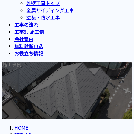
外壁工事トップ
金属サイディング工事
塗装・防水工事
工事の流れ
工事別 施工例
会社案内
無料診断申込
お役立ち情報
施工事例
HOME