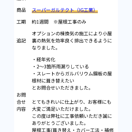
商品
スーパーガルテクト（IG工業）
工期
約1週間 ※屋根工事のみ
オプションの棟換気の施工により小屋
追記
裏の熱気を効率良く排出できるように
なりました。
・経年劣化
・2～3箇所雨漏りしている
・スレートからガルバリウム鋼板の屋
根材に葺き替えたい
とお問合せいただきました。
お問
合せ
とてもきれいに仕上がり、お客様にも
内容
大変ご満足いただけました。
この度は弊社に工事依頼いただき誠に
ありがとうございました。
屋根工事(葺き替え・カバー工法・補修