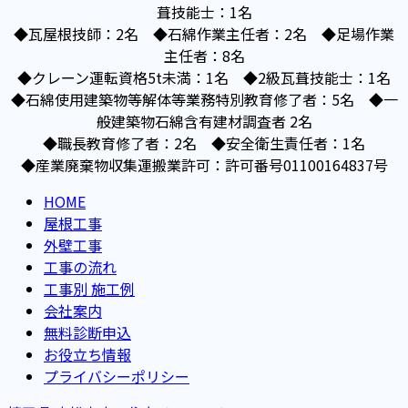
葺技能士：1名
◆瓦屋根技師：2名 ◆石綿作業主任者：2名 ◆足場作業
主任者：8名
◆クレーン運転資格5t未満：1名 ◆2級瓦葺技能士：1名
◆石綿使用建築物等解体等業務特別教育修了者：5名 ◆一
般建築物石綿含有建材調査者 2名
◆職長教育修了者：2名 ◆安全衛生責任者：1名
◆産業廃棄物収集運搬業許可：許可番号01100164837号
HOME
屋根工事
外壁工事
工事の流れ
工事別 施工例
会社案内
無料診断申込
お役立ち情報
プライバシーポリシー