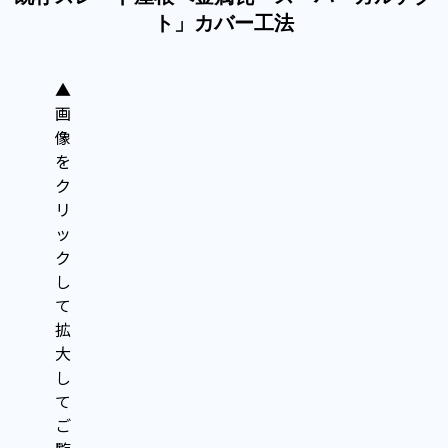
ト」カバー工法
▲
画
像
を
ク
リ
ッ
ク
し
て
拡
大
し
て
ご