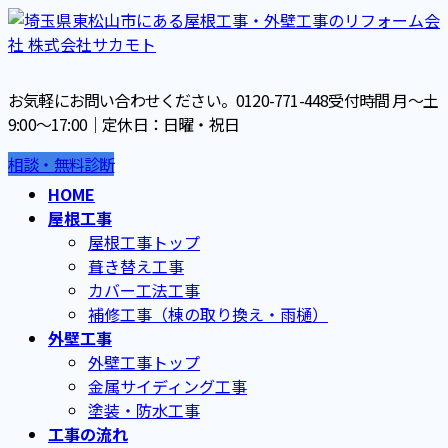
お気軽にお問い合わせください。
0120-771-448
受付時間 月～土
9:00～17:00｜定休日：日曜・祝日
相談・無料診断
HOME
屋根工事
屋根工事トップ
葺き替え工事
カバー工法工事
補修工事（棟の取り換え・雨樋）
外壁工事
外壁工事トップ
金属サイディング工事
塗装・防水工事
工事の流れ