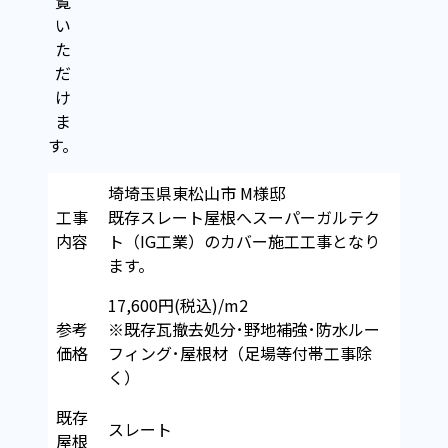
覧
い
た
だ
け
ま
す。
埼埼玉県東松山市 M様邸
工事
既存スレート屋根へスーパーガルテク
内容
ト（IG工業）のカバー施工工事となり
ます。
17,600円(税込)/m2
参考
※既存瓦撤去処分･野地補強･防水ルー
価格
フィング･屋根材（足場等付帯工事除
く）
既存
スレート
屋根